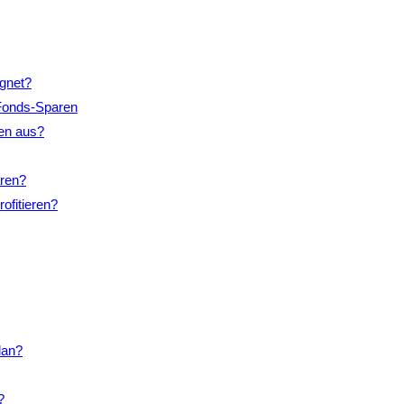
ignet?
 Fonds-Sparen
nen aus?
aren?
ofitieren?
lan?
?