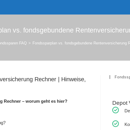
lan vs. fondsgebundene Rentenversicher
ondssparen FAQ
>
Fondssparplan vs. fondsgebundene Rentenversicherung 
Fondss
ersicherung Rechner | Hinweise,
g Rechner – worum geht es hier?
Depot 
De
ng?
Ko