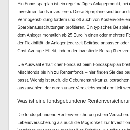
Ein Fondssparplan ist ein regelmäßiges Anlageprodukt, bei
Investmentfonds investieren. Diese Sparpläne sind besonders 
Vermögensbildung fördern und oft auch von Kostenvorteile
Sparplanausschüttungen profitieren. Ein typisches Beispiel
dem Anleger monatlich ab 25 Euro in einen oder mehrere Fon
der Flexibilität, da Anleger jederzeit Beiträge anpassen od
Cost-Average-Effekt, indem der investierte Betrag über ver
Die Auswahl erhältlicher Fonds ist beim Fondssparplan brei
Mischfonds bis hin zu Rentenfonds – hier finden Sie das p
passt. Wichtig ist auch, die Gebührenstruktur zu betrachte
auszuwählen, der durch unser Vergleichsportal ermittelt we
Was ist eine fondsgebundene Rentenversicheru
Die fondsgebundene Rentenversicherung ist ein Versicheru
Lebensversicherung als auch die Möglichkeit zur Investition 