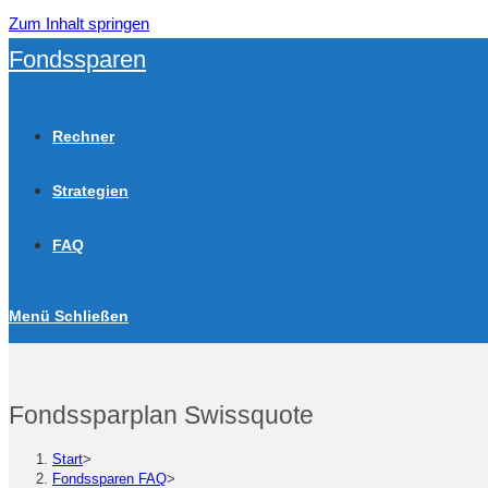
Zum Inhalt springen
Fondssparen
Rechner
Strategien
FAQ
Menü
Schließen
Fondssparplan Swissquote
Start
>
Fondssparen FAQ
>