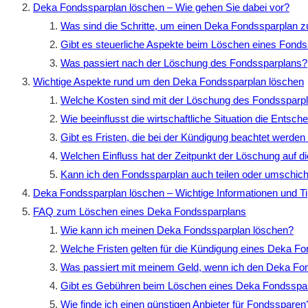
Deka Fondssparplan löschen – Wie gehen Sie dabei vor?
Was sind die Schritte, um einen Deka Fondssparplan z
Gibt es steuerliche Aspekte beim Löschen eines Fond
Was passiert nach der Löschung des Fondssparplans?
Wichtige Aspekte rund um den Deka Fondssparplan löschen
Welche Kosten sind mit der Löschung des Fondssparp
Wie beeinflusst die wirtschaftliche Situation die Ents
Gibt es Fristen, die bei der Kündigung beachtet werde
Welchen Einfluss hat der Zeitpunkt der Löschung auf d
Kann ich den Fondssparplan auch teilen oder umschic
Deka Fondssparplan löschen – Wichtige Informationen und T
FAQ zum Löschen eines Deka Fondssparplans
Wie kann ich meinen Deka Fondssparplan löschen?
Welche Fristen gelten für die Kündigung eines Deka F
Was passiert mit meinem Geld, wenn ich den Deka Fo
Gibt es Gebühren beim Löschen eines Deka Fondsspa
Wie finde ich einen günstigen Anbieter für Fondssparen