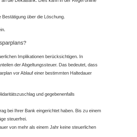
 an die DekaBank. Dies kann in der Regel online
e Bestätigung über die Löschung.
in.
ssparplans?
rlichen Implikationen berücksichtigen. In
teilen der Abgeltungssteuer. Das bedeutet, dass
rplan vor Ablauf einer bestimmten Haltedauer
lidaritätszuschlag und gegebenenfalls
trag bei Ihrer Bank eingerichtet haben. Bis zu einem
ge steuerfrei.
dauer von mehr als einem Jahr keine steuerlichen