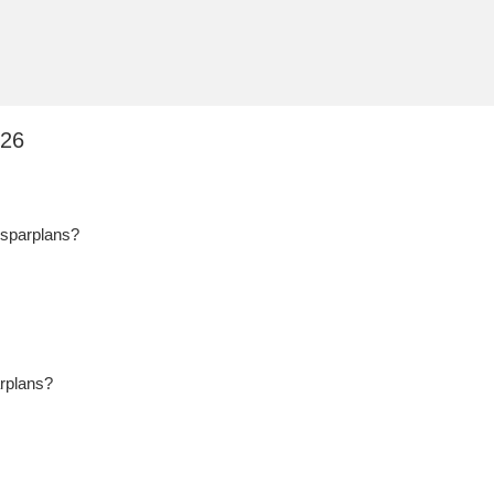
026
ssparplans?
rplans?