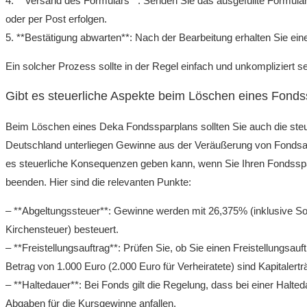
4. **Versand des Formulars**: Senden Sie das ausgefüllte Formular
oder per Post erfolgen.
5. **Bestätigung abwarten**: Nach der Bearbeitung erhalten Sie ein
Ein solcher Prozess sollte in der Regel einfach und unkompliziert se
Gibt es steuerliche Aspekte beim Löschen eines Fond
Beim Löschen eines Deka Fondssparplans sollten Sie auch die steue
Deutschland unterliegen Gewinne aus der Veräußerung von Fondsan
es steuerliche Konsequenzen geben kann, wenn Sie Ihren Fondsspa
beenden. Hier sind die relevanten Punkte:
– **Abgeltungssteuer**: Gewinne werden mit 26,375% (inklusive So
Kirchensteuer) besteuert.
– **Freistellungsauftrag**: Prüfen Sie, ob Sie einen Freistellungsauf
Betrag von 1.000 Euro (2.000 Euro für Verheiratete) sind Kapitalerträ
– **Haltedauer**: Bei Fonds gilt die Regelung, dass bei einer Halte
Abgaben für die Kursgewinne anfallen.