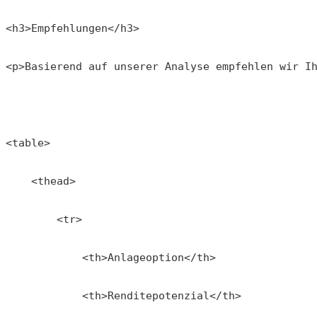
<h3>Empfehlungen</h3>
<p>Basierend auf unserer Analyse empfehlen wir I
<table>
    <thead>
        <tr>
            <th>Anlageoption</th>
            <th>Renditepotenzial</th>