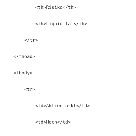
            <th>Risiko</th>
            <th>Liquidität</th>
        </tr>
    </thead>
    <tbody>
        <tr>
            <td>Aktienmarkt</td>
            <td>Hoch</td>